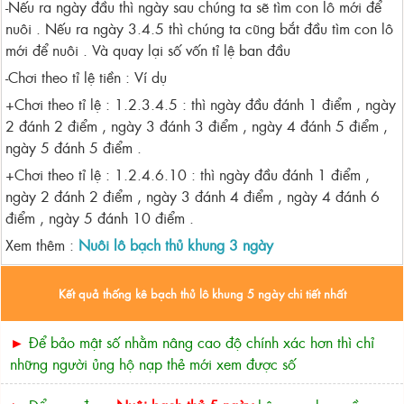
-Nếu ra ngày đầu thì ngày sau chúng ta sẽ tìm con lô mới để
nuôi . Nếu ra ngày 3.4.5 thì chúng ta cũng bắt đầu tìm con lô
mới để nuôi . Và quay lại số vốn tỉ lệ ban đầu
-Chơi theo tỉ lệ tiền : Ví dụ
+Chơi theo tỉ lệ : 1.2.3.4.5 : thì ngày đầu đánh 1 điểm , ngày
2 đánh 2 điểm , ngày 3 đánh 3 điểm , ngày 4 đánh 5 điểm ,
ngày 5 đánh 5 điểm .
+Chơi theo tỉ lệ : 1.2.4.6.10 : thì ngày đầu đánh 1 điểm ,
ngày 2 đánh 2 điểm , ngày 3 đánh 4 điểm , ngày 4 đánh 6
điểm , ngày 5 đánh 10 điểm .
Xem thêm :
Nuôi lô bạch thủ khung 3 ngày
Kết quả thống kê bạch thủ lô khung 5 ngày chi tiết nhất
►
Để bảo mật số nhằm nâng cao độ chính xác hơn thì chỉ
những người ủng hộ nạp thẻ mới xem được số